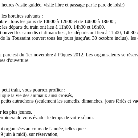
heures (visite guidée, visite libre et passage par le parc de loisir)
 les horaires suivants :
mbre : tous les jours de 10h00 à 12h00 et de 14h00 à 18h00 ;
 les départs du train ont lieu à 11h00, 14h30 et 16h00.
st ouvert les samedis et dimanches ; les départs ont lieu à 11h00, 14h30 
de la Toussaint (ouvert tous les jours jusqu'au 30 octobre inclus), le
.
u parc est du 1er novembre à Pâques 2012. Les organisateurs se réserve
ires d'ouverture.
petit train, vous pourrez profiter :
lique la vie des animaux ainsi croisés,
s petits autruchons (seulement les samedis, dimanches, jours fériés et v
r les plus jeunes,
terminera de vous évader le temps de votre séjour.
t organisées au cours de l'année, telles que :
9 juin à midi), sur réservation,