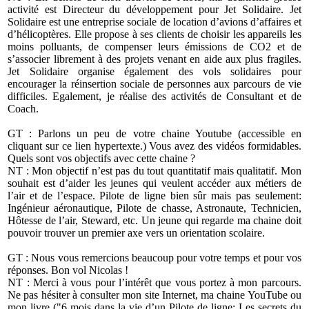
activité est Directeur du développement pour Jet Solidaire. Jet
Solidaire est une entreprise sociale de location d’avions d’affaires et
d’hélicoptères. Elle propose à ses clients de choisir les appareils les
moins polluants, de compenser leurs émissions de CO2 et de
s’associer librement à des projets venant en aide aux plus fragiles.
Jet Solidaire organise également des vols solidaires pour
encourager la réinsertion sociale de personnes aux parcours de vie
difficiles. Egalement, je réalise des activités de Consultant et de
Coach.
GT : Parlons un peu de votre chaine Youtube (
accessible en
cliquant sur ce lien hypertexte.
) Vous avez des vidéos formidables.
Quels sont vos objectifs avec cette chaine ?
NT : Mon objectif n’est pas du tout quantitatif mais qualitatif. Mon
souhait est d’aider les jeunes qui veulent accéder aux métiers de
l’air et de l’espace. Pilote de ligne bien sûr mais pas seulement:
Ingénieur aéronautique, Pilote de chasse, Astronaute, Technicien,
Hôtesse de l’air, Steward, etc. Un jeune qui regarde ma chaine doit
pouvoir trouver un premier axe vers un orientation scolaire.
GT : Nous vous remercions beaucoup pour votre temps et pour vos
réponses. Bon vol Nicolas !
NT : Merci à vous pour l’intérêt que vous portez à mon parcours.
Ne pas hésiter à consulter mon site Internet,
ma chaine YouTube
ou
mon livre (
"6 mois dans la vie d’un Pilote de ligne: Les secrets du