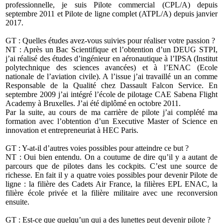
professionnelle, je suis Pilote commercial (CPL/A) depuis
septembre 2011 et Pilote de ligne complet (ATPL/A) depuis janvier
2017.
GT : Quelles études avez-vous suivies pour réaliser votre passion ?
NT : Après un Bac Scientifique et l’obtention d’un DEUG STPI,
j’ai réalisé des études d’ingénieur en aéronautique à l’IPSA (Institut
polytechnique des sciences avancées) et à l’ENAC (Ecole
nationale de l’aviation civile). A l’issue j’ai travaillé un an comme
Responsable de la Qualité chez Dassault Falcon Service. En
septembre 2009 j’ai intégré l’école de pilotage CAE Sabena Flight
Academy à Bruxelles. J’ai été diplômé en octobre 2011.
Par la suite, au cours de ma carrière de pilote j’ai complété ma
formation avec l’obtention d’un Executive Master of Science en
innovation et entrepreneuriat à HEC Paris.
GT : Y-at-il d’autres voies possibles pour atteindre ce but ?
NT : Oui bien entendu. On a coutume de dire qu’il y a autant de
parcours que de pilotes dans les cockpits. C’est une source de
richesse. En fait il y a quatre voies possibles pour devenir Pilote de
ligne : la filière des Cadets Air France, la filières EPL ENAC, la
filière école privée et la filière militaire avec une reconversion
ensuite.
GT : Est-ce que quelqu’un qui a des lunettes peut devenir pilote ?