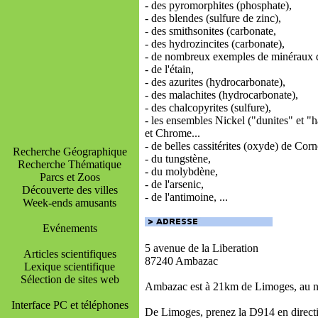
- des pyromorphites (phosphate),
- des blendes (sulfure de zinc),
- des smithsonites (carbonate,
- des hydrozincites (carbonate),
- de nombreux exemples de minéraux 
- de l'étain,
- des azurites (hydrocarbonate),
- des malachites (hydrocarbonate),
- des chalcopyrites (sulfure),
- les ensembles Nickel ("dunites" et "h
et Chrome...
- de belles cassitérites (oxyde) de Corn
Recherche Géographique
- du tungstène,
Recherche Thématique
- du molybdène,
Parcs et Zoos
- de l'arsenic,
Découverte des villes
- de l'antimoine, ...
Week-ends amusants
Evénements
5 avenue de la Liberation
Articles scientifiques
87240 Ambazac
Lexique scientifique
Sélection de sites web
Ambazac est à 21km de Limoges, au n
Interface PC et téléphones
De Limoges, prenez la D914 en direct