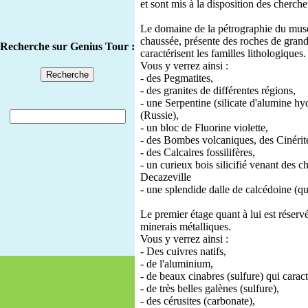
et sont mis à la disposition des cherche
Le domaine de la pétrographie du musé
chaussée, présente des roches de gran
Recherche sur Genius Tour :
caractérisent les familles lithologiques.
Vous y verrez ainsi :
- des Pegmatites,
- des granites de différentes régions,
- une Serpentine (silicate d'alumine hy
(Russie),
- un bloc de Fluorine violette,
- des Bombes volcaniques, des Cinérit
- des Calcaires fossilifères,
- un curieux bois silicifié venant des 
Decazeville
- une splendide dalle de calcédoine (qua
Le premier étage quant à lui est réser
minerais métalliques.
Vous y verrez ainsi :
- Des cuivres natifs,
- de l'aluminium,
- de beaux cinabres (sulfure) qui caract
- de très belles galènes (sulfure),
- des cérusites (carbonate),