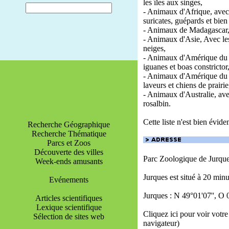
les îles aux singes,
- Animaux d'Afrique, avec l
suricates, guépards et bie
- Animaux de Madagascar, 
- Animaux d'Asie, Avec les 
neiges,
- Animaux d'Amérique du S
iguanes et boas constrictor
- Animaux d'Amérique du N
laveurs et chiens de prairie
- Animaux d'Australie, av
rosalbin.
Cette liste n'est bien évi
Recherche Géographique
Recherche Thématique
Parcs et Zoos
Découverte des villes
Parc Zoologique de Jurque
Week-ends amusants
Jurques est situé à 20 minu
Evénements
Jurques : N 49°01'07'', O 
Articles scientifiques
Lexique scientifique
Cliquez ici pour voir votre
Sélection de sites web
navigateur)