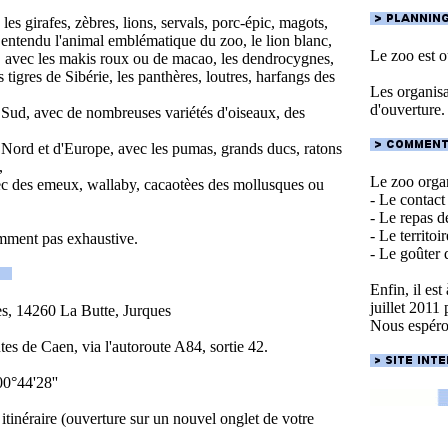
es girafes, zèbres, lions, servals, porc-épic, magots,
n entendu l'animal emblématique du zoo, le lion blanc,
Le zoo est o
avec les makis roux ou de macao, les dendrocygnes,
tigres de Sibérie, les panthères, loutres, harfangs des
Les organisat
d'ouverture.
ud, avec de nombreuses variétés d'oiseaux, des
,
ord et d'Europe, avec les pumas, grands ducs, ratons
,
Le zoo organ
ec des emeux, wallaby, cacaotèes des mollusques ou
- Le contact
- Le repas d
- Le territoi
demment pas exhaustive.
- Le goûter 
Enfin, il es
juillet 2011
s, 14260 La Butte, Jurques
Nous espéro
tes de Caen, via l'autoroute A84, sortie 42.
00°44'28''
 itinéraire (ouverture sur un nouvel onglet de votre